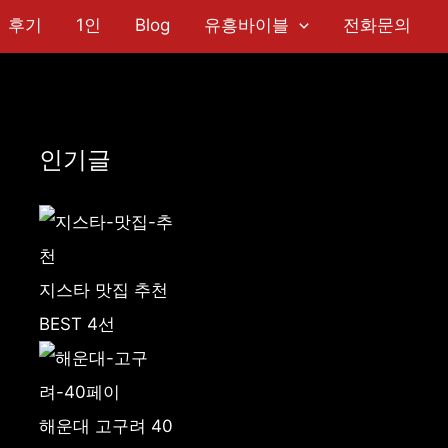
후기
1인
Blog
유흥바이블
전화문의
인기글
지스타 맛집 추천
BEST 4선
해운대 고구려 40