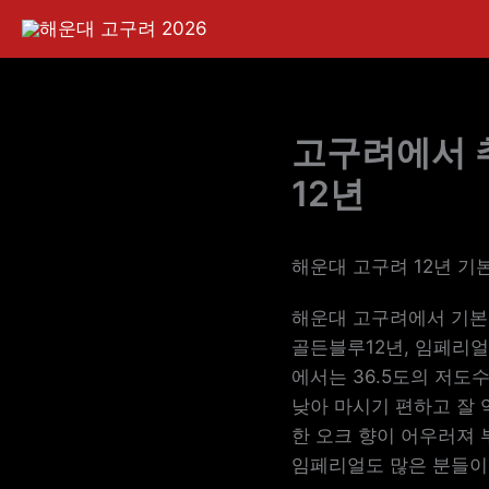
콘
텐
츠
로
건
고구려에서 
너
12년
뛰
기
해운대 고구려 12년 기
해운대 고구려에서 기본
골든블루12년, 임페리얼 
에서는 36.5도의 저도
낮아 마시기 편하고 잘 
한 오크 향이 어우러져 
임페리얼도 많은 분들이