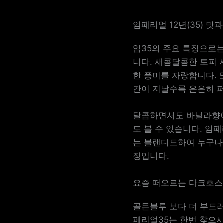
임페리얼 12년(35) 맛과
임35의 주요 특징으로는
니다. 새콤달콤한 토피 
한 풍미를 자랑합니다. 
간이 지날수록 은은히 
달콤하면서도 바닐라향이
도 볼 수 있습니다. 임
는 블랜디드하여 누구나 
징입니다.
요즘 떠오르는 다크호스
골든블루 보다 더 부드
페리얼35는 한번 찾으시