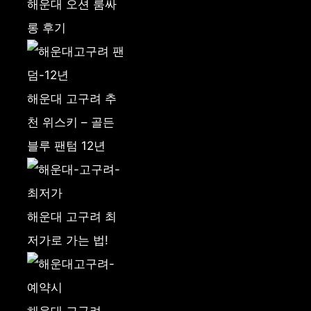
해운대 오션 룸싸
롱 후기
해운대 고구려 추
천 위스키 – 골든
블루 팬텀 12년
해운대 고구려 최
저가로 가는 법!