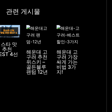
관련 게시물
지스타 맛
 추천
해운대 고
해운대 고
EST 4선
구려 추천
구려 가장
위스키 –
싸게 가는
골든블루
비법 3가
팬텀 12년
지!