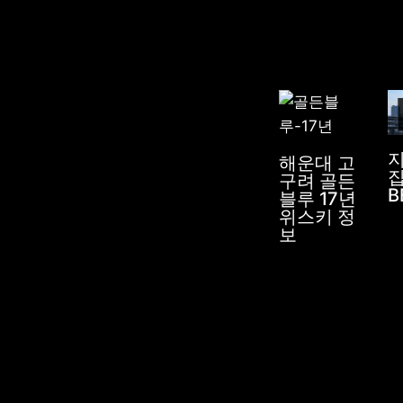
해운대 고
집
구려 골든
B
블루 17년
위스키 정
보